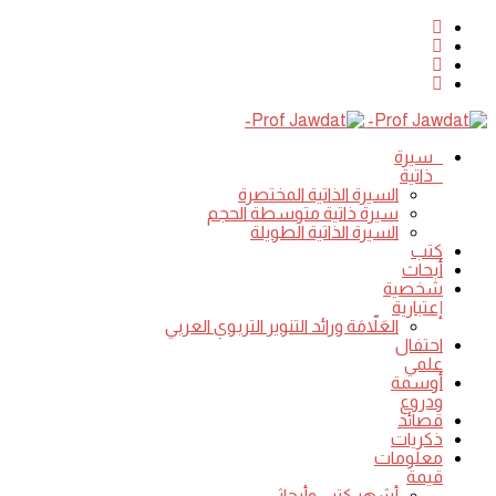
سيرة
ذاتية
السيرة الذاتية المختصرة
سيرة ذاتية متوسطة الحجم
السيرة الذاتية الطويلة
كتب
أبحاث
شخصية
إعتبارية
العَلاّمَة ورائد التنوير التربوي العربي
احتفال
علمي
أوسمة
ودروع
قصائد
ذكريات
معلومات
قيمة
أشهر كتبي وأبحاثي