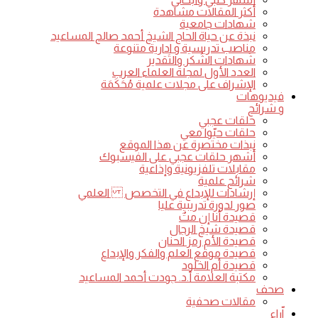
أكثر المقالات مشاهدة
شهادات جامعية
نبذة عن حياة الحاج الشيخ أحمد صالح المساعيد
مناصب تدريسية و ادارية متنوعة
شَهادات الشُكر والتَقدير
العدد الأول لمجلة العلماء العرب
الإشراف على مجلات علمية مُحَكَمَة
فيديوهات
و شرائح
حلقات عجبي
حلقات حيّوا معي
نبذات مختصرة عن هذا الموقع
أشهر حلقات عجبي على الفيسبوك
مقابلات تلفزيونية وإذاعية
شرائح علمية
إرشادات للإبداع في التخصص العلمي
صور لدورة تدريبية عليا
قصيدة أنا إن متٌ
قصيدة شيخ الرجال
قصيدة الأم رمز الحنان
قصيدة موقع العلم والفكر والإبداع
قصيدة أم الخلود
مكتبة العلامة أ.د. جودت أحمد المساعيد
صحف
مقالات صحفية
اّراء