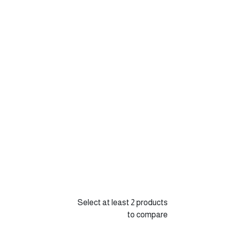
الكتاب الثاني: تطوير
تدريس مفاهيم ومهارات
الدراسات الاجتماعية
Select at least 2 products
to compare