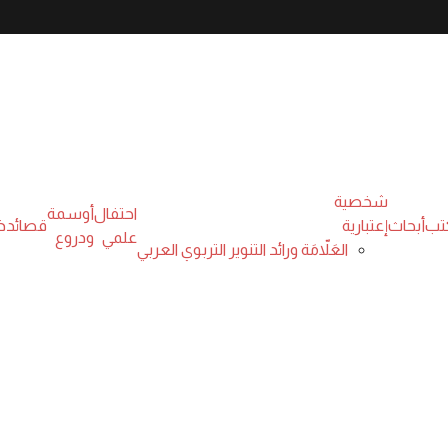
شخصية
احتفال
أوسمة
تب
أبحاث
إعتبارية
قصائد
ذ
علمي
ودروع
العَلاّمَة ورائد التنوير التربوي العربي