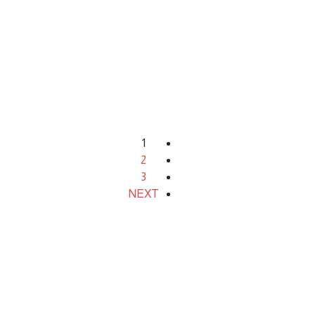
الكتاب الحادي عشر:
ال
التربية الوطنية للصف
الأول الأساسي (الجزء
الثاني)
لل
1
2
3
NEXT