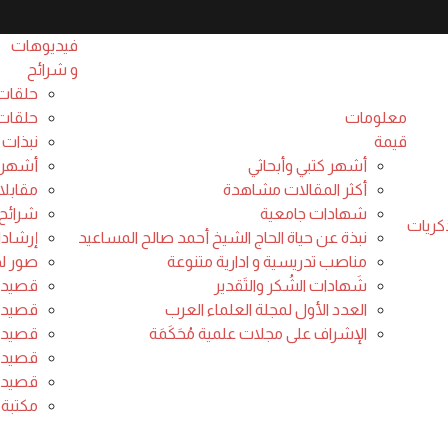
فيديوهات
و شرائح
حلقات
معلومات
حلقات 
قيمة
نبذات 
أشهر كتبي وأبحاثي
أشهر 
أكثر المقالات مشاهدة
مقابلا
شهادات جامعية
شرائح 
كريات
نبذة عن حياة الحاج الشيخ أحمد صالح المساعيد
إرشاد
مناصب تدريسية و ادارية متنوعة
صور لدو
شَهادات الشُكر والتَقدير
قصيدة 
العدد الأول لمجلة العلماء العرب
قصيدة 
الإشراف على مجلات علمية مُحَكَمَة
قصيدة 
قصيدة 
قصيدة 
مكتبة 