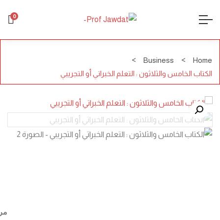
0
Business
Home
الكتاب الخامس والثلاثون : التعلم الخبراتي أو التجريبي
مر