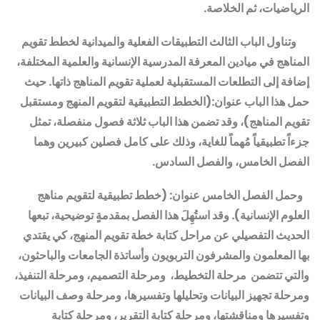
الرياضيات، ثم الخلاصة.
وتناول الباب الثالث التطبيقات الفعلية والميدانية لخطط تقويم
المناهج في ميادين المعرفة المدرسية الإنسانية والعلمية المختلفة،
إضافة إلى التطلعات المستقبلية لعملية تقويم المناهج ذاتها. حيث
حمل هذا الباب عنوان:(الخطط التطبيقية لتقويم المنهج ومستقبل
تقويم المناهج)، وقد تضمن هذا الباب ثلاثة فصول منفصلة،
تمثل
جزءاً تطبيقياً مُهماً للغاية، وذلك على كامل فصلين كبيرين وهما
الفصل الخامس، والفصل السادس.
وحمل الفصل الخامس عنوان: (خطط تطبيقية لتقويم مناهج
العلوم الإنسانية). وقد استُهِلَ هذا الفصل بمقدمةٍ توضيحية، تبعها
الحديث التفصيلي عن مراحل كتابة خطة تقويم المنهج
، كي يقتدي
بها المعلمون والمشرفون التربويون وأساتذة الجامعات والباحثون،
والتي تتضمن
مرحلة التخطيط، ومرحلة التصميم، ومرحلة التنفيذ،
ومرحلة تجهيز البيانات وتحليلها وتفسيرها، ومرحلة وصف البيانات
وتفسيرها ومناقشتها، ومرحلة كتابة التقرير، ومرحلة كتابة