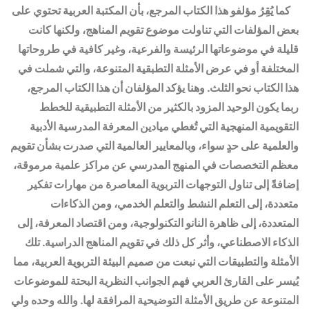
كما يُقِرُ مؤلفو هذا الكتاب المرجع، بأن المكتبة العربية تحتوي على
بعض المؤلفات التي تناولت موضوع تقويم المناهج، ولكنها كانت
قليلة في موضوعاتها الرئيسة والفرعية، وغير كافية في طروحاتها
المختلفة أو في عرض الأمثلة التطبقية المتنوعة، والتي شملت في
هذا الكتاب نحو الثلث. وهنا يؤكد المؤلفان أن هذا الكتاب المرجع،
ربما يكون الوحيد المزود بالكثير من الأمثلة التطبيقية للخطط
التقويمية المنهجية التي تُغطي ميادين المعرفة المدرسية الأدبية
والعلمية على حدٍ سواء، وبالمعايير العالمية التي صدرت بشأن تقويم
معظم التخصصات في المنهج المدرسي عن مراكز علمية مرموقة،
إضافةً إلى تناول التوجهات التربوية المعاصرة من مهارات تفكير
متعددة، إلى التعلم النشط والتعلم الخدمي، ومن الذكاءات
المتعددة، إلى ظاهرة النانو التكنولوجية، ومن اقتصاد المعرفة، إلى
الذكاء الاصطناعي، وأثر كل ذلك في تقويم المناهج الدراسية. تلك
الأمثلة والتطبيقات التي نبعت من صميم البيئة التربوية العربية، مما
يُيسر على القارئ العربي فهم الجوانب النظرية البحتة للموضوعات
المتنوعة عن طريق الأمثلة التوضيحية المرافقة لها. والله وحده ولي