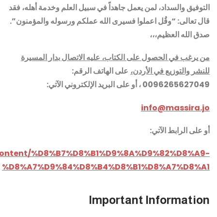
التوفيق والسداد، لمن يعمل جاهداً في سبيل العلم وخدمة أهله، فقد
قال تعالى: “وقُل اعملوا فسيرى الله عملكم ورسوله والمؤمنون”.
صدق الله العظيم،،،
من يرغب في الحصول على الكتاب، عليه الاتصال بدار المسيرة
للنشر والتوزيع في الأردن،
على الهاتف الرقم:
0096265627049 ، أو على البريد الإلكتروني الآتي:
info@massira.jo
أو على
الرابط الآتي
:
jo/content/%D8%B7%D8%B1%D9%8A%D9%82%D8%A9-
%D8%A7%D9%84%D8%B4%D8%B1%D8%A7%D8%A1
Important Information