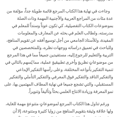
وجاءت في نهاية هذا الكتاب المرجع قائمة طويلة جداً، مؤلفة من
عدة مئات من المراجع العربية والأجنبية المهمة وذات الصلة
بموضوعات الكتاب التفصيلية، كي تكون عوناً وسنداً للمعلم في
مدرسته، ولطالب العلم في بحثه عن المعارف والمعلومات
المفيدة، وللأستاذ الجامعي من أجل توسيع أفقه عن تقويم المناهج،
وللباحث في تعميق دراساته ووجهات نظره، وللمتخصصين في
التربية والتعليم للرجوع إليه، مستفيدين جميعاً مما في هذا المرجع
من موضوعاتٍ نظريةٍ وأخرى تطبيقيةٍ عملية، مما يُسهم بالتالي في
تنمية التفكير بأنواعه المختلفة، وعلى رأسها التفكير الإبداعي
والتفكير الناقد والتفكير فوق المعرفي والتفكير التأملي والتفكير
المستقبلي، والتي تشجع جميعا في نهاية المطاف المهتمين بها، على
نمو المعرفة وزيادة الانتاج العلمي بحثاً وتأليفاً وتنويراً.
ورغم تناول هذا الكتاب المرجع لموضوعاتٍ متنوعةٍ مهمة للغاية،
ولها علاقة وثيقة بتقويم المناهج من زوايا كثيرة ومتنوعة، إلا أن