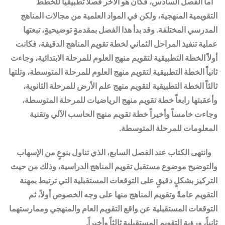
أما
الفصل السادس، فكان هو الآخر فصلاً تطبيقياً للخطط
التقويمية المنهجية، ولكن في المواد العلمية من مجالات المناهج
المدرسي المختلفة. وقد بدأ هذا الفصل بمقدمةٍ توضيحيةٍ، تبعتها
عملية تنفيذ المراحل الثماني لخطة تقويم المناهج الدقيقة، فكانت
أولاً الخطة التطبيقية لتقويم منهج العلوم للمرحلة الابتدائية، وجاءت
ثانياً الخطة التطبيقية لتقويم منهج العلوم للمرحلة المتوسطة، وتلتها
ثالثاً الخطة التطبيقية لتقويم منهج علم الأرض للمرحلة الثانوية،
وأعقبتها
رابعاً خطة تقويم منهج الرياضيات للمرحلة المتوسطة،
وجاءت خامساً وأخيراً خطة تقويم منهج الحاسب الآلي وتقنية
المعلومات للمرحلة المتوسطة
.
وانتهى الكتاب عند الفصل السابع، الذي تناول بنوعٍ من الإسهاب
والتوضيح موضوع مستقبل تقويم المناهج الدراسية، وذلك من حيث
التركيز بشكلٍ دقيقٍ على التوقعات ال
مستقبلية التي ترتبط بمهنة
التقويم
عامةً وتقويم المناهج منها على وجه الخصوص أولاً، ثم
التوقعات المستقبلية عن واقع التقويم العام والمنهجي وممارست
هما
ثانياً، و
رؤية التقويم المستقبلية ثالثاً وأخيراً.