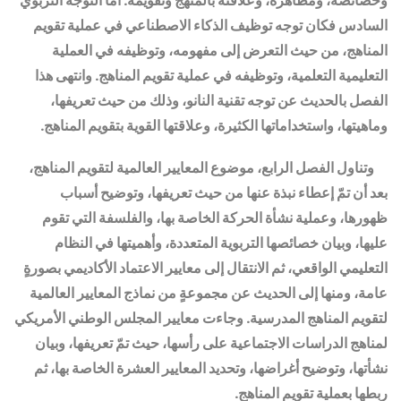
وخصائصه، ومظاهره، وعلاقته بالمنهج وتقويمه. أما التوجه التربوي
السادس فكان توجه
توظيف الذكاء الاصطناعي في عملية تقويم
المناهج، من حيث التعرض إلى مفهومه، وتوظيفه في العملية
التعليمية التعلمية، وتوظيفه في عملية تقويم المناهج.
وانتهى هذا
الفصل بالحديث عن توجه تقنية النانو، وذلك من حيث تعريفها،
وماهيتها، واستخداماتها الكثيرة، وعلاقتها القوية بتقويم المناهج.
وتناول الفصل الرابع
، موضوع
المعايير العالمية لتقويم المناهج،
بعد أن تمّ إعطاء نبذة عنها من حيث تعريفها، وتوضيح أسباب
ظهورها، وعملية نشأة الحركة الخاصة بها، والفلسفة التي تقوم
عليها، وبيان خصائصها التربوية المتعددة،
وأهميتها في النظام
التعليمي الواقعي، ثم الانتقال إلى معايير
الاعتماد الأكاديمي بصورةٍ
عامة
، ومنها إلى الحديث عن مجموعةٍ من نماذج المعايير العالمية
لتقويم المناهج المدرسية. وجاءت
معايير المجلس الوطني الأمريكي
لمناهج الدراسات الاجتماعية على رأسها، حيث تمّ تعريفها، وبيان
نشأتها، وتوضيح أغراضها، وتحديد المعايير العشرة الخاصة بها، ثم
ربطها بعملية تقويم المناهج.