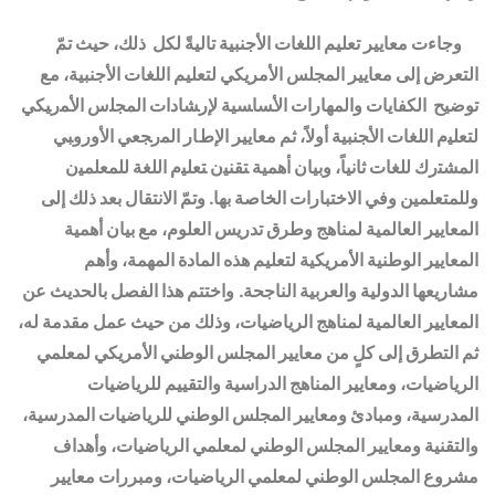
وجاءت معايير تعليم اللغات الأجنبية تاليةً لكل ذلك، حيث تمّ
التعرض إلى معايير المجلس الأمريكي لتعليم اللغات الأجنبية، مع
توضيح الكفايات والمهارات ﺍﻷﺴﺎﺴﻴﺔ لإﺭﺸﺎﺩﺍﺕ ﺍﻟﻤﺠﻠﺱ ﺍﻷﻤﺭﻴﻜﻲ
ﻟﺘﻌﻠﻴﻡ ﺍﻟﻠﻐﺎﺕ ﺍﻷﺠﻨﺒﻴﺔ أولاً، ثم معايير ﺍﻹﻁﺎﺭ ﺍﻟﻤﺭﺠﻌﻲ ﺍﻷﻭﺭﻭﺒﻲ
ﺍﻟﻤﺸﺘﺭﻙ ﻟﻠﻐﺎﺕ ثانياً، وبيان ﺃﻫﻤﻴﺔ ﺘﻘﻨﻴﻥ ﺘﻌﻠﻴﻡ ﺍﻟﻠﻐﺔ ﻟﻠﻤﻌﻠﻤﻴﻥ
وللمتعلمين وفي الاختبارات الخاصة بها. وتمّ الانتقال بعد ذلك إلى
المعايير العالمية لمناهج وطرق تدريس العلوم
، مع بيان أهمية
المعايير الوطنية الأمريكية لتعليم هذه المادة المهمة، وأهم
مشاريعها الدولية والعربية الناجحة.
واختتم هذا الفصل بالحديث عن
المعايير العالمية لمناهج الرياضيات، وذلك من حيث عمل مقدمة له،
ثم التطرق إلى
كلٍ من معايير المجلس الوطني الأمريكي لمعلمي
الرياضيات، ومعايير المناهج الدراسية والتقييم للرياضيات
المدرسية، ومبادئ ومعايير المجلس الوطني للرياضيات المدرسية،
والتقنية ومعايير المجلس الوطني لمعلمي الرياضيات، وأهداف
مشروع المجلس الوطني لمعلمي الرياضيات، ومبررات معايير