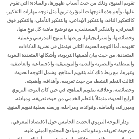
تقويم المنهج، وذلك من حيث أسباب ظهورها، والمبادئ التي تقوم
عليها، وأهم هذه التوجهات المؤثرة تربوياً مثل توجه مهارات التفكير،
كالتفكير الناقد، والتفكير الإبداعي، والتفكير التأملي، والتفكير فوق
المعرفي، والتفكير المستقبلي، مع توضيح ماهية كل نوعٍ منها،
وخصائصها، واستراتيجياتها، وربطها بالمنهج المدرسي وعملية
تقويمه. أما التوجه الحديث الثاني فيتمثل في نظرية الذكاءات
المتعددة، من حيث بيان أهميتها التربوية، وأشكالها المتعددة اللغوية
والمنطقية والبصرية والبدنية والموسيقية والاجتماعية والعاطفية
وغيرها، مع ربط ذلك كله بتقويم المناهج. وشمل التوجه الحديث
الثالث التعلم النشط، من حيث تعريفه، وأهدافه، وأهميته،
وخصائصه، وعلاقته بتقويم المناهج، في حين كان التوجه التربوي
الرابع الحديث متمثلاً بالتعلم الخدمي من حيث تعريفه، ومبادئه،
ومبرراته، وأنماطه، وفوائده، ومراحله، وربطه بعملية تقويم المنهج.
ودار التوجه التربوي الحديث الخامس حول
الاقتصاد المعرفي،
من حيث تعريفه، ومقوماته
، ومبادئ المجتمع المبني عليه،