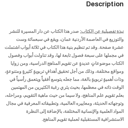
Description
نبذة تفصيلية عن الكتاب:
صدر هذا الكتاب عن دار المسيرة للنشر
والتوزيع في العاصمة
الأردنية عمان،
ويقع في سبعمائة وست
عشرة صفحة.
وقد تم تنظيم بنية هذا الكتاب في ثلاثة أبواب اشتملت
في مجملها على سبعة فصول تابعة لها، وقد تناولت أبواب وفصول
الكتاب موضوعاتٍ عديدةٍ عن تقويم المناهج الدراسية، ومن زوايا
ومواقع مختلفة، وذلك من أجل تحقيق أهدافٍ تربويةٍ كثيرةٍ ومتنوعةٍ،
وذات أهميةٍ تربويةٍ بالغة، مما جعله يتوسع أفقياً ويتعمق رأسياً في
الوقت ذاته في معظمها، بحيث يثري رغبة الكثيرين من المهتمين
بعلم تقويم علم المناهج، ولا سيما من حيث ماهية التقويم، ومراحله،
وتوجهاته الحديثة، ومعاييره العالمية، وتطبيقاته المعرفية في مجال
المواد العلمية والإنسانية المختلفة، بالإضافة إلى النظرة
الاستشرافية المستقبلية لعملية تقويم المناهج.