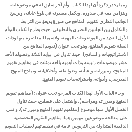
ومما يجدر ذكره أن لهذا الكتاب توأم آخر سابق له في موضوعاته،
ويتزامن معه في صدوره، ويكمل مسيرته في بلوغ غاياته، ويرسخ
الجانب النظري لتقويم المناهج في صورةٍ بديعةٍ من الترابط
والتكامل بين الجانبين النظري والتطبيقي، حيث يطرح الكتاب التوأم
الأول العديد من الموضوعات المهمة، ولاسيما المعاصرة منها وذات
الصلة بتقويم المناهج، وهو تحت عنوان (تقويم المناهج بين
الاستراتيجيات والنماذج)، حيث تناول في أبوابه الثلاثة وفصوله الأحد
عشر موضوعات رئيسة وذات أهمية بالغة تمثلت في مفاهيم تقويم
المناهج، ومبرراته، ونشأته، وضوابطه، وأخلاقياته،
ونماذج المنهج
المدرسي، وأدواته
،
واستراتيجيات تقويم المنهج
.
وجاء الباب الأول لهذا الكتاب المرجع تحت عنوان: (مفاهيم تقويم
المنهج ومبرراته ومراحله)، واشتمل على فصلين، حيث تناول
الفصل الأول منها موضوع (مفاهيم تقويم المنهج ومبرراته)، وعمل
على معالجة موضوعين
مهمين هما: مفاهيم التقويم التخصصية
الدقيقة المتداولة بين التربويين عامة في تطبيقاتهم لعمليات التقويم