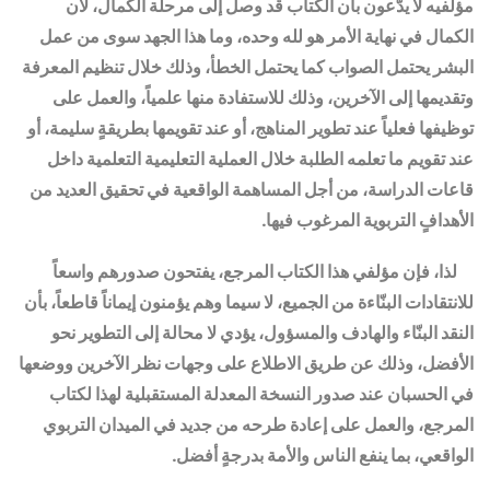
مؤلفيه لا يدّعون بأن الكتاب قد وصل إلى مرحلة الكمال، لأن
الكمال في نهاية الأمر هو لله وحده، وما هذا الجهد سوى من عمل
البشر يحتمل الصواب كما يحتمل الخطأ، وذلك خلال تنظيم المعرفة
وتقديمها إلى الآخرين، وذلك للاستفادة منها علمياً، والعمل على
توظيفها فعلياً عند تطوير المناهج، أو عند تقويمها بطريقةٍ سليمة، أو
عند تقويم ما تعلمه الطلبة خلال العملية التعليمية التعلمية داخل
قاعات الدراسة، من أجل المساهمة الواقعية في تحقيق العديد من
الأهدافٍ التربوية المرغوب فيها.
لذا، فإن مؤلفي هذا الكتاب المرجع، يفتحون صدورهم واسعاً
للانتقادات البنّاءة من الجميع، لا سيما وهم يؤمنون إيماناً قاطعاً، بأن
النقد البنّاء والهادف والمسؤول، يؤدي لا محالة إلى التطوير نحو
الأفضل، وذلك عن طريق الاطلاع على وجهات نظر الآخرين ووضعها
في الحسبان عند صدور النسخة المعدلة المستقبلية لهذا لكتاب
المرجع، والعمل على إعادة طرحه من جديد في الميدان التربوي
الواقعي، بما ينفع الناس والأمة بدرجةٍ أفضل.