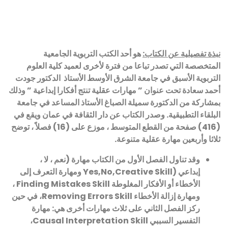
نبذة تفصيلية عن الكتاب:
هو أحد الكتب التربوية الجامعية
المتخصصة التي تصدر تباعا من فترة لأخرى لعميد كلية العلوم
التربوية الأسبق في جامعة الشرق الأوسط الأستاذ
الدكتور جودت
أحمد سعادة تحت عنوان ” مهارات عقلية تنتج أفكارا إبداعية ” وذلك
بمشاركة من الدكتورة سميلة الصباغ الأستاذ المساعد في جامعة
البلقاء التطبيقية. وصدر الكتاب عن دار الثقافة في عمان ويقع في
(416) صفحة من القطع المتوسط ، موزع على (16) فصلاً ، توضح
ثلاثا وأربعين مهارة عقلية متنوعة
.
وقد تناول الفصل الأول من الكتاب مهارة (نعم ، لا ،
إبداعي
(Yes,No,Creative Skill
ومهارة التعرف إلى
الأخطاء أو الأفكار المغلوطة
Finding Mistakes Skill
،
ومهارة إزالة الأخطاء
Removing Errors Skill
، في حين
ركز الفصل الثاني على ثلاث مهارات أخرى هي: مهارة
التفسير السببي
Causal Interpretation Skill
،