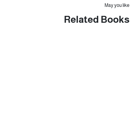
May you like
Related Books
Add to wishlist
Compare
الكتاب الخامس والعشرون:
الوضع الاجتماعي والاقتصادي
والتربوي في لواء ذيبان: دراسة
مسحية