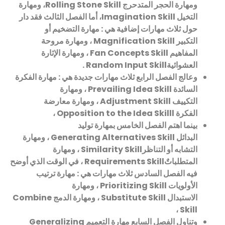
ومهارة الحجر المتدحرج
Rolling Stone Skill
، ومهارة
التخيل
Imagination Skill
، أما الفصل الثالث فقد دار
حول ثلاث مهارات إضافية هي : مهارة التضخيم أو
التكبير
Magnification Skill
، ومهارة مروحة
المفاهيم
Fan Concepts Skill
، ومهارة الإثارة
العشوائية
Random Input Skill .
وعالج الفصل الرابع ثلاث مهارات جديدة هي : مهارة الفكرة
السائدة
Prevailing Idea Skill
، ومهارة
التكييف
Adjustment Skill
، ومهارة معارضة
الفكرة
Opposition to the Idea Skilll
،
بينما اهتم الفصل الخامس بمهارة توليد
البدائل
Generating Alternatives Skill
، ومهارة
التشابه أو التناظر
Similarity Skill
، ومهارة
المتطلباتٌ
Requirements Skill
، في الوقت الذي أوضح
فيه الفصل السادس ثلاث مهارات هي : مهارة ترتيب
الأولويات
Prioritizing Skill
، ومهارة
الاستبدال
Substitute Skill
، ومهارة الدمج
Combine
،
Skill
وتناول الفصل السابع مهارة التعميم
Generalizing