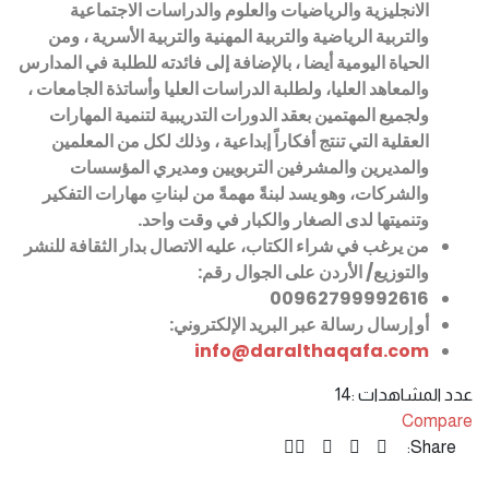
الانجليزية والرياضيات والعلوم والدراسات الاجتماعية
والتربية الرياضية والتربية المهنية والتربية الأسرية ، ومن
الحياة اليومية أيضا ، بالإضافة إلى فائدته للطلبة في المدارس
والمعاهد العليا، ولطلبة الدراسات العليا وأساتذة الجامعات ،
ولجميع المهتمين بعقد الدورات التدريبية لتنمية المهارات
العقلية التي تنتج أفكاراً إبداعية ، وذلك لكل من المعلمين
والمديرين والمشرفين التربويين ومديري المؤسسات
والشركات، وهو يسد لبنةً مهمةً من لبناتِ مهارات التفكير
وتنميتها لدى الصغار والكبار في وقت واحد
.
من يرغب في شراء الكتاب، عليه الاتصال بدار الثقافة للنشر
والتوزيع/ الأردن
على الجوال رقم:
00962799992616
أو إرسال رسالة عبر البريد الإلكتروني:
info@daralthaqafa.com
عدد المشاهدات :
14
Compare
Share: