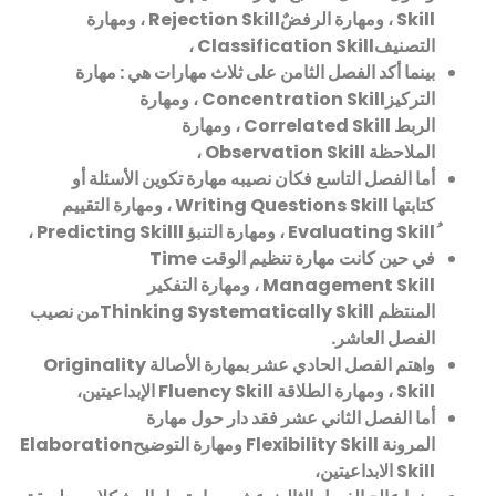
Skill
، ومهارة الرفضٌ
Rejection Skill
، ومهارة
التصنيف
Classification Skill
،
بينما أكد الفصل الثامن على ثلاث مهارات هي : مهارة
التركيز
Concentration Skill
، ومهارة
الربط
Correlated Skill
، ومهارة
الملاحظة
Observation Skill
،
أما الفصل التاسع فكان نصيبه مهارة تكوين الأسئلة أو
كتابتها
Writing Questions Skill
، ومهارة التقييم
Evaluating Skill
، ومهارة التنبؤ
Predicting Skilll
،
في حين كانت مهارة تنظيم الوقت
Time
Management Skill
، ومهارة التفكير
المنتظم
Thinking Systematically Skill
من نصيب
الفصل العاشر
.
واهتم الفصل الحادي عشر بمهارة الأصالة
Originality
Skill
، ومهارة الطلاقة
Fluency Skill
الإبداعيتين،
أما الفصل الثاني عشر فقد دار حول مهارة
المرونة
Flexibility Skill
ومهارة التوضيح
Elaboration
Skill
الابداعيتين،