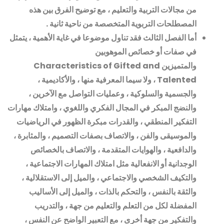
من مجالات التربية والتعليم ، مع توضيح الفرق بين هذه
المصطلحات التربوية المتخصصة من ناحية ثانية
.
أما الفصل الثالث فقد تناول موضوعا في غاية الأهمية ، يتمثل
في صفات أو خصائص الموهوبين
والمتميزين
Characteristics of Gifted and
Talented
، ولا سيما المعرفية منها ، والأكاديمية ،
والجسمية والسلوكية ، وعمليات التواصل مع الآخرين ،
والنضج المبكر في المجال الفكري واللغوي ، وامتلاك مهارات
التفكير المنطقي ، والقدرات مبكرة الظهور في الرياضيات
والموسيقى والفن ، والاتصاف بصفات التصميم ، والمثابرة ،
والدافعية ، والهوايات المتقدمة ، والاتصاف بالخصائص
الوجدانية أو الانفعالية مثل امتلاك المهارات الاجتماعية ،
والتكيف الشخصي والاجتماعي ، والميل إلى الاستقلالية ،
والثقة بالنفس ، والتحكم بالذات ، والميل إلى الأساليب
المفضلة لكل من التعلم والتعليم من جهة ، والتدريب
والتفكير من جهة أخرى ، مع التعبير الواضح عن النفس ،