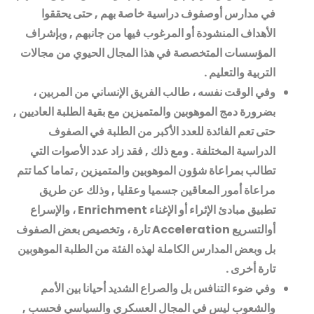
في مدارس أوصفوف دراسية خاصة بهم , حتى يحققوا
الأهداف المنشودة أو المرغوب فيها من جانبهم , وبإشراف
المؤسسات المتخصصة في هذا المجال الحيوي من مجالات
التربية والتعليم
.
وفي الوقت نفسه ، طالب الفريق الإنساني من المربين ،
بضرورة دمج الموهوبين والمتميزين مع بقية الطلبة العاديين ,
حتى تعم الفائدة للعدد الأكبر من الطلبة في الصفوف
الدراسية المختلفة . ومع ذلك , فقد زاد عدد الأصوات التي
تطالب بمراعاة شؤون الموهوبين والمتميزين , تماما كما تتم
مراعاة أمور المعاقين جسميا وعقليا , وذلك عن طريق
تطبيق مبادئ الإثراء أو الإغناء
Enrichment
، والإسراع
أوالتسريع
Acceleration
تارة ، وتخصيص بعض الصفوف
بل وبعض المدارس الكاملة لهذه الفئة من الطلبة الموهوبين
تارة أخرى
.
وفي ضوء التنافس بل والصراع الشديد أحيانا بين الأمم
والشعوب ليس في المجال العسكري والسياسي فحسب ,