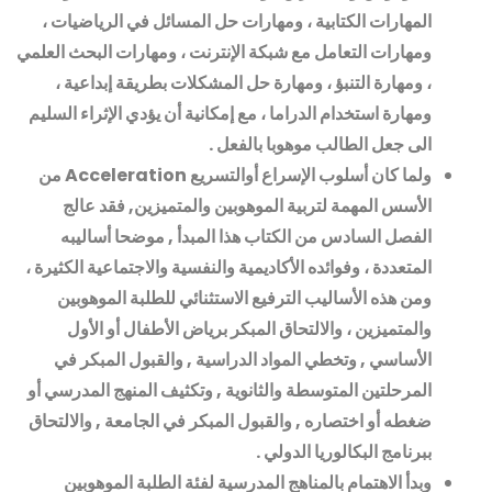
المهارات الكتابية ، ومهارات حل المسائل في الرياضيات ،
ومهارات التعامل مع شبكة الإنترنت ، ومهارات البحث العلمي
، ومهارة التنبؤ ، ومهارة حل المشكلات بطريقة إبداعية ،
ومهارة استخدام الدراما ، مع إمكانية أن يؤدي الإثراء السليم
الى جعل الطالب موهوبا بالفعل
.
ولما كان أسلوب الإسراع أوالتسريع
Acceleration
من
الأسس المهمة لتربية الموهوبين والمتميزين, فقد عالج
الفصل السادس من الكتاب هذا المبدأ , موضحا أساليبه
المتعددة ، وفوائده الأكاديمية والنفسية والاجتماعية الكثيرة ،
ومن هذه الأساليب الترفيع الاستثنائي للطلبة الموهوبين
والمتميزين ، والالتحاق المبكر برياض الأطفال أو الأول
الأساسي , وتخطي المواد الدراسية , والقبول المبكر في
المرحلتين المتوسطة والثانوية , وتكثيف المنهج المدرسي أو
ضغطه أو اختصاره , والقبول المبكر في الجامعة , والالتحاق
ببرنامج البكالوريا الدولي
.
وبدأ الاهتمام بالمناهج المدرسية لفئة الطلبة الموهوبين