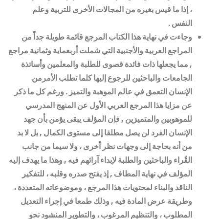
، إذا ما قيس بغيره من المجالات الأخرى للتربية وعلم
النفس
.
وجاءت في نهاية هذا الكتاب المرجع قائمة طويلة جداً من
المراجع العربية والأجنبية التي شملت أربعماية وثمانية مراجع
, مما يجعلها ذات فائدة قصوى للطلبة والمعلمين وأساتذة
الجامعات والباحثين للرجوع إليها كلما تطلب الأمرمن
الإنسان التعمق في عالم الموهبة والتميز . ورغم كل ما ذكر
عن مزايا هذا المرجع العربي الأول عن المنهج المدرسي
للموهوبين والمتميزين , فإن المؤلف يبقى يؤمن بأن جهد
الإنسان الفرد لن يصل مطلقا إلى مستوى الكمال , بل لا بد
من أنه بحاجة إلى وجهات نظر أخرى ، ولا سيما من جانب
القُراء والباحثين والطلبة لإبداء آرائهم فيه , وهذا ما يهدف إليه
المؤلف في نهاية المطاف , إذ يفتح صدره وقلبه ، للتفكير
الناقد والبناء لمحتويات هذا المرجع ، وموضوعاته المتعددة ،
وطريقة عرض المادة فيه , وذلك طمعا في إجراء التعديل
المطلوب ، والتنظيم المرغوب ، والتطوير المنشود نحو