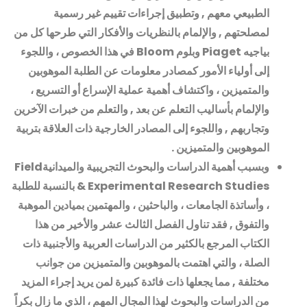
الطبيعي معهم , وتطبيق إجراءات تقييم غير رسمية
لمصلحتهم , والإلمام بالنظريات والأفكار التي طرحها كل من
بياجيه
Piaget
وبلوم
Bloom
في هذا الخصوص ، واللجوء
إلى أولياء الأمور كمصادر معلومات عن الطلبة الموهوبين
والمتميزين ، واكتشاف أهمية عملية الإسراع أو التسريع ،
والإلمام بأساليب التعلم عن بعد , والتعلم من خبرات الآخرين
وتجاربهم , واللجوء إلى المصادر الخارجية ذات العلاقة بتربية
الموهوبين والمتميزين
.
وبسبب أهمية الدراسات والبحوث التجريبية والميدانية
Field
& Experimental Research Studies
بالنسبة للطلبة
، وأساتذة الجامعات ، والباحثين ، والمهتمين بميادين الموهبة
والتفوق , فقد تناول الفصل الثالث عشر والأخير من هذا
الكتاب المرجع بالكثير من الدراسات العربية والأجنبية ذات
الصلة ، والتي اهتمت بالموهوبين والمتميزين من جوانب
مختلفة , مما يجعلها ذات فائدة كبيرة لمن يريد إجراء المزيد
من الدراسات والبحوث لهذا المجال المهم ، الذي ما زال بكراً