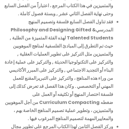
والمتميزين في هذا الكتاب المرجع ، اعتباراً من الفصل السابع
وحتى نهاية الفصل الثاني عشر , وبستة فصول كاملة
.
فقد تناول الفصل السابع فلسفة وتصميم المنهج
المدرسي
Philosophy and Designing Gifted &
Talented Students
لهذه الفئة المتميزة من الطلبة ,
حيث تم التطرق إلى المبادئ الفلسفية لمناهج الموهوبين
والمتميزين مثل التركيز على تطوير العمليات العقلية ,
والتركيز على التكنولوجيا الحديثة , والتركيز على عملية إعادة
البناء أو التجديد الاجتماعي , والتركيز على المبرر الأكاديمي
من وراء هذه المناهج ، والتركيز على التبريرالمقنع للعمل
المهني أو التخصصي . وكان هذا الفصل قد تعرض كذلك إلى
فلسفة اختصار المنهج أو تكثيفه أو العمل على
ضغطه
Curriculum Compacting
من أجل الموهوبين
والمتميزين ، وتطوير عملية تصميم المناهج الخاصة بهم ،
والمعاييرالمهمة لتصميم المناهج المرغوب فيها
.
وركز الفصل الثامن لهذا الكتاب المرجع على تطوير مجال