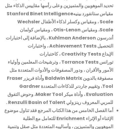
تحديد الموهوبين والمتميزين وعلى رأسها مقاييس الذكاء مثل
مقياس ستانفورد بينيه
Stanford Binet Intelligence
Scale
، ومقياس وكسلر لذكاء الأطفال
Wechsler
Scale
، ومقياس
Otis-Lenon
، ومقياس كولمان
أندرسون
Kuhlman Anderson
، بالإضافة إلى اختبارات
التحصيل
Achievement Tests
، واختبارات
الإبداع
Creativity Tests
، كاختبارات
تورانس
Torrance Tests
، وترشيحات المعلمين وأولياء
الأمور والأقران ، ودور المصفوفات والأدوات المتعددة مثل
مصفوفة بالدوين
Baldwin Matrix
وأداة فريزر
Fraser
Tool
، وتقييم جاردنر للذكاءات المتعددة
Gardner
Evaluation
، وأداة ميكر
Maker Tool
، وحوض التفوق
للمربي المعروف رينزولي
Renzulli Basin of Talent .
أما الفصل الخامس من هذا الكتاب المرجع فقد تناول موضوع
الإغناء أو الإثراء
Enrichment
للتعامل مع الطلبة
الموهوبين والمتميزين ، وأساليبه المتعددة مثل صقل وتنمية