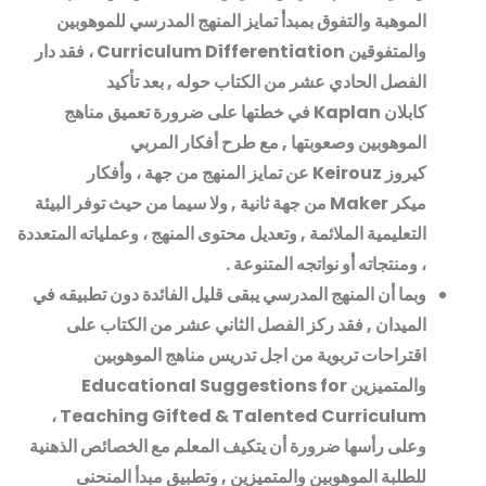
الموهبة والتفوق بمبدأ تمايز المنهج المدرسي للموهوبين
والمتفوقين
Curriculum Differentiation
، فقد دار
الفصل الحادي عشر من الكتاب حوله , بعد تأكيد
كابلان
Kaplan
في خطتها على ضرورة تعميق مناهج
الموهوبين وصعوبتها , مع طرح أفكار المربي
كيروز
Keirouz
عن تمايز المنهج من جهة ، وأفكار
ميكر
Maker
من جهة ثانية , ولا سيما من حيث توفر البيئة
التعليمية الملائمة , وتعديل محتوى المنهج ، وعملياته المتعددة
، ومنتجاته أو نواتجه المتنوعة
.
وبما أن المنهج المدرسي يبقى قليل الفائدة دون تطبيقه في
الميدان , فقد ركز الفصل الثاني عشر من الكتاب على
اقتراحات تربوية من اجل تدريس مناهج الموهوبين
والمتميزين
Educational Suggestions for
،
Teaching Gifted & Talented Curriculum
وعلى رأسها ضرورة أن يتكيف المعلم مع الخصائص الذهنية
للطلبة الموهوبين والمتميزين , وتطبيق مبدأ المنحنى