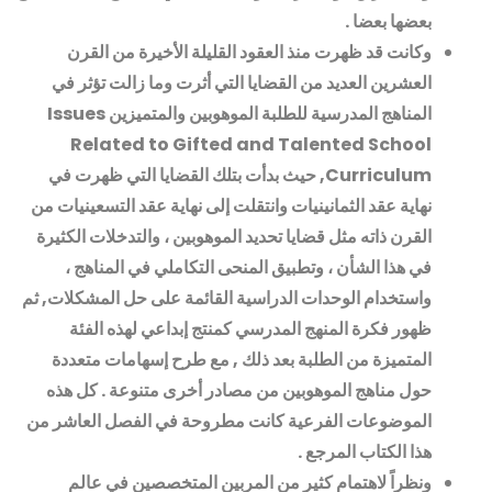
بعضها بعضا
.
وكانت قد ظهرت منذ العقود القليلة الأخيرة من القرن
العشرين العديد من القضايا التي أثرت وما زالت تؤثر في
المناهج المدرسية للطلبة الموهوبين والمتميزين
Issues
Related to Gifted and Talented School
Curriculum,
حيث بدأت بتلك القضايا التي ظهرت في
نهاية عقد الثمانينيات وانتقلت إلى نهاية عقد التسعينيات من
القرن ذاته مثل قضايا تحديد الموهوبين ، والتدخلات الكثيرة
في هذا الشأن ، وتطبيق المنحى التكاملي في المناهج ،
واستخدام الوحدات الدراسية القائمة على حل المشكلات, ثم
ظهور فكرة المنهج المدرسي كمنتج إبداعي لهذه الفئة
المتميزة من الطلبة بعد ذلك , مع طرح إسهامات متعددة
حول مناهج الموهوبين من مصادر أخرى متنوعة . كل هذه
الموضوعات الفرعية كانت مطروحة في الفصل العاشر من
هذا الكتاب المرجع
.
ونظراً لاهتمام كثير من المربين المتخصصين في عالم