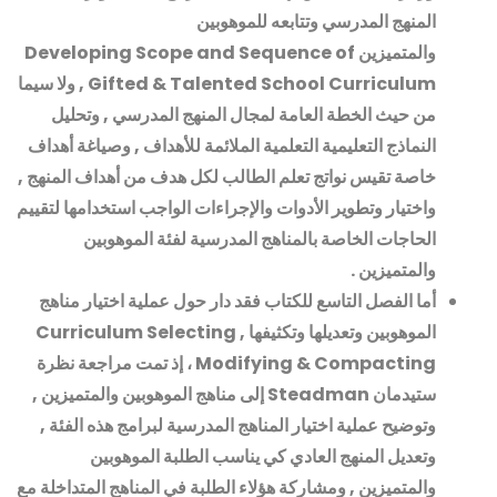
المنهج المدرسي وتتابعه للموهوبين
والمتميزين
Developing Scope and Sequence of
Gifted & Talented School Curriculum ,
ولا سيما
من حيث الخطة العامة لمجال المنهج المدرسي , وتحليل
النماذج التعليمية التعلمية الملائمة للأهداف , وصياغة أهداف
خاصة تقيس نواتج تعلم الطالب لكل هدف من أهداف المنهج ,
واختيار وتطوير الأدوات والإجراءات الواجب استخدامها لتقييم
الحاجات الخاصة بالمناهج المدرسية لفئة الموهوبين
والمتميزين
.
أما الفصل التاسع للكتاب فقد دار حول عملية اختيار مناهج
الموهوبين وتعديلها وتكثيفها
Curriculum Selecting ,
Modifying & Compacting
، إذ تمت مراجعة نظرة
ستيدمان
Steadman
إلى مناهج الموهوبين والمتميزين ,
وتوضيح عملية اختيار المناهج المدرسية لبرامج هذه الفئة ,
وتعديل المنهج العادي كي يناسب الطلبة الموهوبين
والمتميزين , ومشاركة هؤلاء الطلبة في المناهج المتداخلة مع