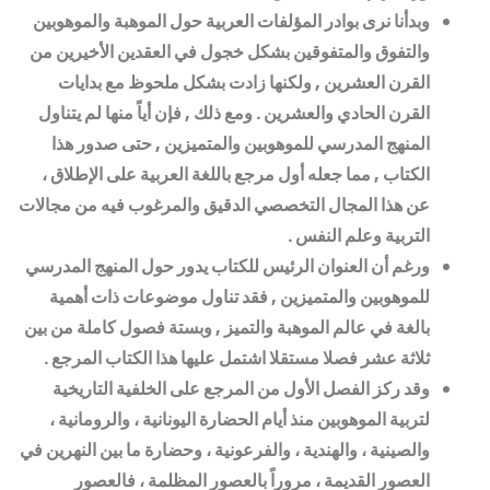
وبدأنا نرى بوادر المؤلفات العربية حول الموهبة والموهوبين
والتفوق والمتفوقين بشكل خجول في العقدين الأخيرين من
القرن العشرين , ولكنها زادت بشكل ملحوظ مع بدايات
القرن الحادي والعشرين . ومع ذلك , فإن أياً منها لم يتناول
المنهج المدرسي للموهوبين والمتميزين , حتى صدور هذا
الكتاب , مما جعله أول مرجع باللغة العربية على الإطلاق ،
عن هذا المجال التخصصي الدقيق والمرغوب فيه من مجالات
التربية وعلم النفس
.
ورغم أن العنوان الرئيس للكتاب يدور حول المنهج المدرسي
للموهوبين والمتميزين , فقد تناول موضوعات ذات أهمية
بالغة في عالم الموهبة والتميز , وبستة فصول كاملة من بين
ثلاثة عشر فصلا مستقلا اشتمل عليها هذا الكتاب المرجع
.
وقد ركز الفصل الأول من المرجع على الخلفية التاريخية
لتربية الموهوبين منذ أيام الحضارة اليونانية ، والرومانية ،
والصينية ، والهندية ، والفرعونية ، وحضارة ما بين النهرين في
العصور القديمة ، مروراً بالعصور المظلمة ، فالعصور