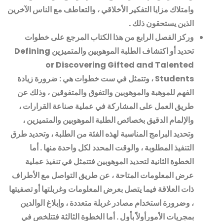
وامتلاك مزايا التفكير الأخلاقي ، والتعاطف مع الناس الآخرين
الذين يستحقون ذلك
.
وركز الفصل الرابع من هذا الكتاب المرجع على خطوات
تحديد أو اكتشاف الطلبة الموهوبين والمتميزين
Defining
or Discovering Gifted and Talented
Students
، وتتمثل في ست خطوات هي : ضرورة زيادة
الفهم للموهبة والموهوبين والتفوق والمتفوقين ، وذلك عن
طريق العمل على المشاركة في عملية صناعة القرارات ،
والإلمام الدقيق بخصائص الطلبة الموهوبين والمتميزين ،
وتحديد البرامج المناسبة لهذه الفئة من الطلبة ، وتحديد طرق
التنفيذ المطلوبة ، والوقت المحدد لكل واحدة منها . أما
الخطوة الثانية لتحديد الموهوبين فتتمثل في تنفيذ عملية
عرض المعلومات المتاحة ، عن طريق التواصل مع الأطراف
ذات العلاقة فيما يتصل بعرض المعلومات وغربلتها أو تصفيتها
، وضرورة استخدام مصادر غربلة متعددة ، وإبلاغ الوالدين
بمجريات الأمورأولاً بأول . أما الخطوة الثالثة فتتلخص في