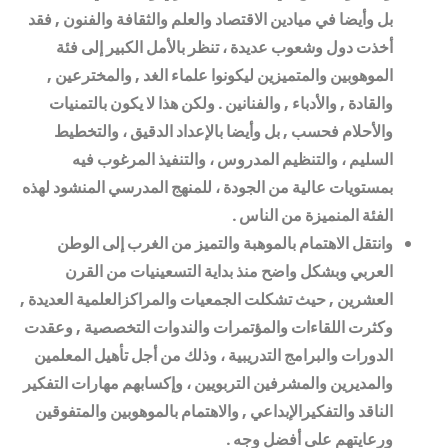
بل وأيضا في ميادين الاقتصاد والعلم والثقافة والفنون , فقد
أخذت دول وشعوب عديدة ، تنظر بالأمل الكبير إلى فئة
الموهوبين والمتميزين ليكونوا علماء الغد , والمخترعين ,
والقادة , والأدباء , والفنانين . ولكن هذا لا يكون بالتمنيات
والأحلام فحسب , بل وأيضا بالإعداد الدقيق ، والتخطيط
السليم ، والتنظيم المدروس ، والتنفيذ المرغوب فيه
بمستويات عالية من الجودة ، للمنهج المدرسي المنشود لهذه
الفئة المنميزة من الناس
.
وانتقل الاهتمام بالموهبة والتميز من الغرب إلى الوطن
العربي وبشكل واضح منذ بداية التسعينيات من القرن
العشرين , حيث تشكلت الجمعيات والمراكزالعلمية العديدة ,
وكثرت اللقاءات والمؤتمرات والندوات التخصصية , وعقدت
الدورات والبرامج التدريبية ، وذلك من أجل تأهيل المعلمين
والمديرين والمشرفين التربويين ، وإكسابهم مهارات التفكير
الناقد والتفكيرالإبداعي , والاهتمام بالموهوبين والمتفوقين
ورعايتهم على أفضل وجه
.