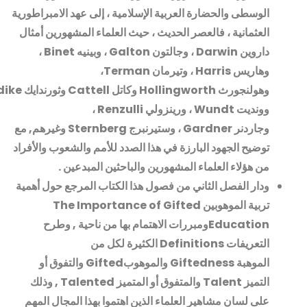
الوسطى والحضارة العربية الإسلامية ، إلى عهد الامبراطورية
العثمانية ، فالعصر الحديث ، حيث العلماء المشهورين أمثال
داروين
Darwin
، وجالتون
Galton
، وبينيه
Binet
،
وهاريس
Harris
، وتيرمان
Terman
،
وهولنجورث
Hollingworth
وكاتل
Cattell
وثورندايك
Thorndike
وونديت
Wundt
، ورينزولي
Renzulli
،
وجاردنر
Gardner
، وستيرنبرج
Sternberg
وغيرهم, مع
توضيح الجهود البارزة في هذا الصدد للأمم والشعوب والأفراد
من هؤلاء العلماء المشهورين والباحثين المبدعين
.
ودار الفصل الثاني من فصول هذا الكتاب المرجع حول أهمية
تربية الموهوبين
The Importance of Gifted
Education
ومبررات الاهتمام بها من ناحية , وطرح
التعريفات
Definitions
الكثيرة لكل من
الموهبة
Giftedness
والموهوب
Gifted
والتفوق أو
التميز
Talent
والمتفوق أو المتميز
Talented ,
وذلك
على لسان مشاهير العلماء الذين اهتموا بهذا المجال المهم