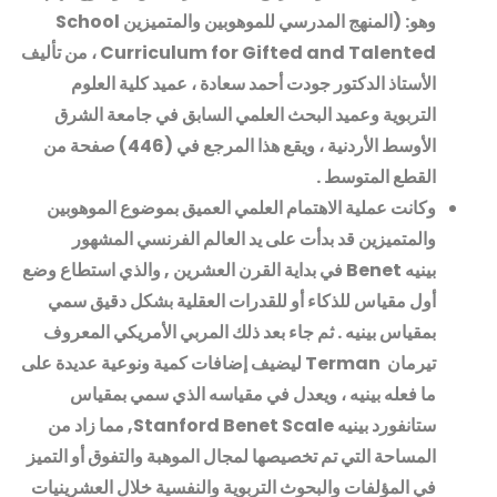
وهو: (المنهج المدرسي للموهوبين والمتميزين
School
Curriculum for Gifted and Talented
، من تأليف
الأستاذ الدكتور جودت أحمد سعادة ، عميد كلية العلوم
التربوية وعميد البحث العلمي السابق في جامعة الشرق
الأوسط الأردنية ، ويقع هذا المرجع في (446) صفحة من
القطع المتوسط
.
وكانت عملية الاهتمام العلمي العميق بموضوع الموهوبين
والمتميزين قد بدأت على يد العالم الفرنسي المشهور
بينيه
Benet
في بداية القرن العشرين , والذي استطاع وضع
أول مقياس للذكاء أو للقدرات العقلية بشكل دقيق سمي
بمقياس بينيه . ثم جاء بعد ذلك المربي الأمريكي المعروف
تيرمان
Terman
ليضيف إضافات كمية ونوعية عديدة على
ما فعله بينيه ، ويعدل في مقياسه الذي سمي بمقياس
ستانفورد بينيه
Stanford Benet Scale,
مما زاد من
المساحة التي تم تخصيصها لمجال الموهبة والتفوق أو التميز
في المؤلفات والبحوث التربوية والنفسية خلال العشرينيات