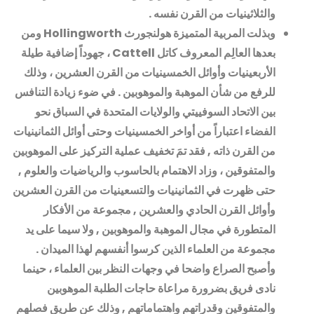
والثلاثينيات من القرن نفسه
.
وبذلت المربية المتميزة هولنجورث
Hollingworth
ومن
بعدها العالِم المعروف كاتل
Cattell
، جهوداً إضافية طيلة
الأربعينيات وأوائل الخمسينيات من القرن العشرين ، وذلك
للرفع من شأن الموهبة والموهوبين . في ضوء زيادة التنافس
بين الاتحاد السوفييتي والولايات المتحدة في السباق نحو
الفضاء اعتباراً من أواخر الخمسينيات وحتى أوائل الثمانينيات
من القرن ذاته , فقد تمَ تخفيف عملية التركيز على الموهوبين
والمتفوقين ، وزاد الاهتمام بالحاسوب والرياضيات والعلوم ,
حتى ظهرت في الثمانينيات والتسعينيات من القرن العشرين
وأوائل القرن الحادي والعشرين , مجموعة من الأفكار
المتطورة في مجال الموهبة والموهوبين , ولا سيما على يد
مجموعة من العلماء الذين كرسوا أنفسهم لهذا الميدان .
وأصبح الصراع واضحا في وجهات النظر بين العلماء ، حينما
نادى فريق بضرورة مراعاة حاجات الطلبة الموهوبين
والمتفوقين وقدراتهم واهتماماتهم , وذلك عن طريق فصلهم