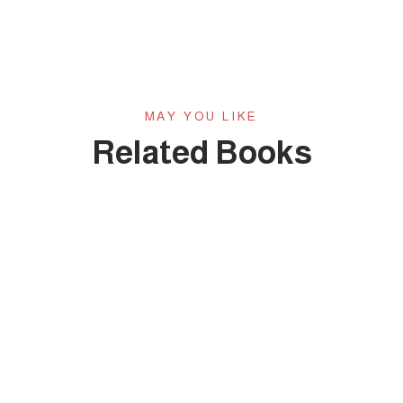
MAY YOU LIKE
Related Books
HOT
الكتاب الثالث والعشرون: التعلم النشط بين النظرية
والتطبيق