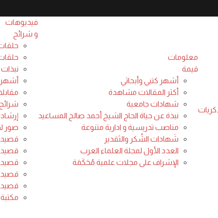
فيديوهات
و شرائح
حلقات
معلومات
حلقات 
قيمة
نبذات 
أشهر كتبي وأبحاثي
أشهر 
أكثر المقالات مشاهدة
مقابلا
شهادات جامعية
شرائح 
كريات
نبذة عن حياة الحاج الشيخ أحمد صالح المساعيد
إرشاد
مناصب تدريسية و ادارية متنوعة
صور لدو
شَهادات الشُكر والتَقدير
قصيدة 
العدد الأول لمجلة العلماء العرب
Sorry, but nothing matched your search ter
قصيدة 
الإشراف على مجلات علمية مُحَكَمَة
قصيدة 
قصيدة 
قصيدة 
مكتبة 