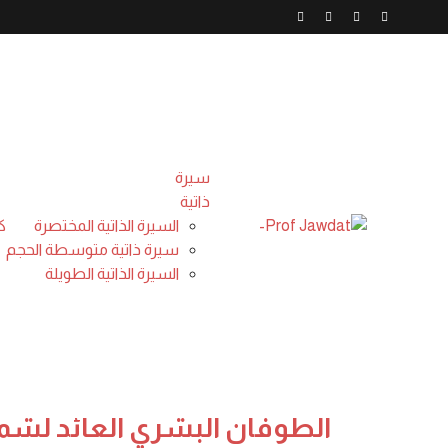
: books with berke
books with berke
Tag:
/
Home
سيرة
ذاتية
السيرة الذاتية المختصرة
ك
سيرة ذاتية متوسطة الحجم
بحث
السيرة الذاتية الطويلة
الاضافات الحديثة
يناير 31, 2025
حلقة عجبي(174):عَجَبِ
الطوفان البشري العائد لشم