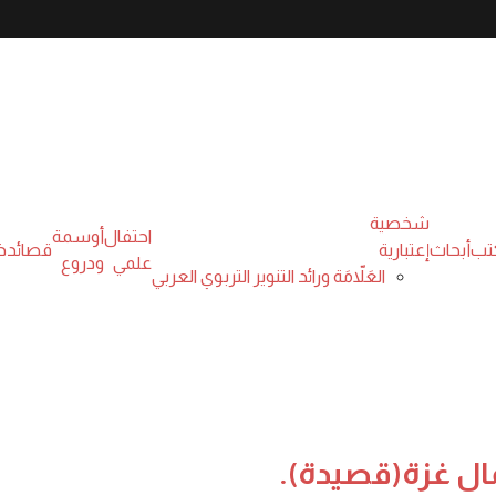
Tags
شخصية
احتفال
أوسمة
تب
أبحاث
إعتبارية
قصائد
ذ
علمي
ودروع
العَلاّمَة ورائد التنوير التربوي العربي
Nothing found
ms. Please try again with some
different keywords.
ي ممن لا يبارك هذا
ال غزة(قصيدة).