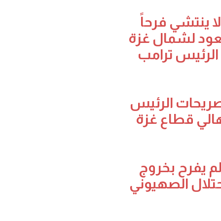
ِي ممن لا ينتشي فرحاً
يعود لشمال غزة
الرئيس ترامب
َبِي من تصريحات الرئيس
هالي قطاع غزة
ِي ممن لم يفرح بخروج
تلال الصهيوني