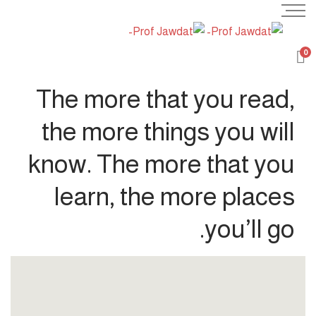
0
The more that you read,
the more things you will
know. The more that you
learn, the more places
you’ll go.
HOT
HOT
HOT
HOT
HOT
HOT