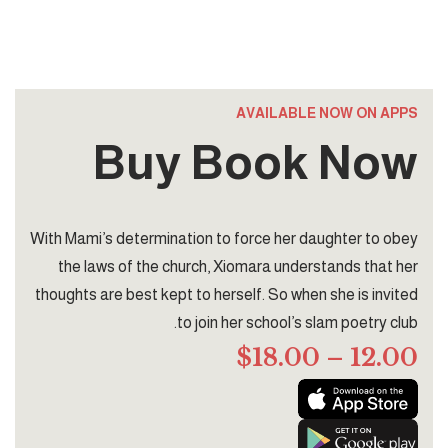
حلقات عجبي - فيديو
0 COMMENTS
AVAILABLE NOW ON APPS
Buy Book Now
With Mami’s determination to force her daughter to obey
the laws of the church, Xiomara understands that her
thoughts are best kept to herself. So when she is invited
to join her school’s slam poetry club.
12.00 – $18.00