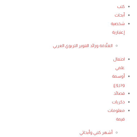
كتب
أبحاث
شخصية
إعتبارية
العَلاّمَة ورائد التنوير التربوي العربي
احتفال
علمي
أوسمة
ودروع
قصائد
ذكريات
معلومات
قيمة
أشهر كتبي وأبحاثي