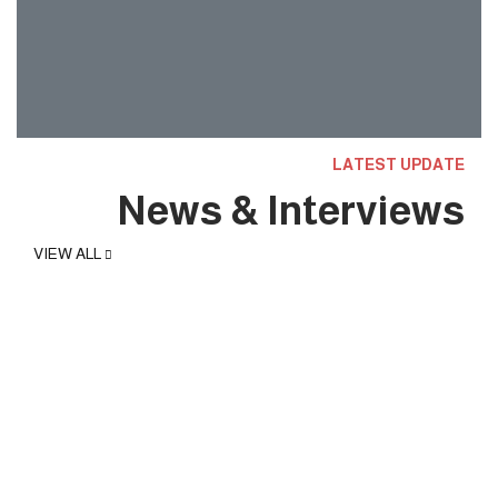
BOOKS BY FATIMA SOUZA
VIEW ALL
LATEST UPDATE
News & Interviews
VIEW ALL
يناير 31, 2025
حلقة عجبي(174):عَجَبِي ممن لا يبارك
هذا الطوفان البشري العائد لشمال
غزة(قصيدة).
حلقات عجبي - فيديو
0 COMMENTS