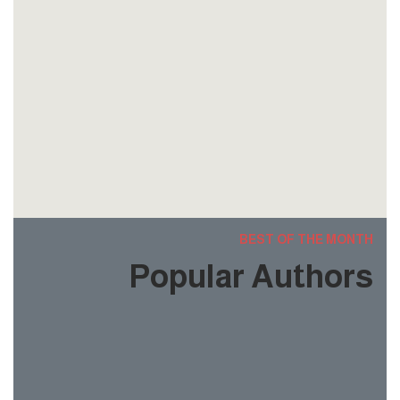
الاستراتيجيات والنماذج
الكتاب الأربعون: طرائق التدريس العامة وتطبيقاتها
التربوية
BEST OF THE MONTH
Popular Authors
Fatima Mahmoud
(1 review)