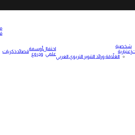
م
ق
شخصية
احتفال
أوسمة
ث
إعتبارية
قصائد
ذكريات
علمي
ودروع
العَلاّمَة ورائد التنوير التربوي العربي