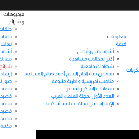
فيديوهات
و شرائح
حلقات
معلومات
حلقات 
قيمة
نبذات 
أشهر كتبي وأبحاثي
أشهر 
أكثر المقالات مشاهدة
مقابلا
شهادات جامعية
شرائح 
كريات
نبذة عن حياة الحاج الشيخ أحمد صالح المساعيد
إرشاد
مناصب تدريسية و ادارية متنوعة
صور لدو
معية وتربوية:
شَهادات الشُكر والتَقدير
قصيدة 
العدد الأول لمجلة العلماء العرب
قصيدة 
الإشراف على مجلات علمية مُحَكَمَة
قصيدة 
قصيدة 
قصيدة 
مكتبة 