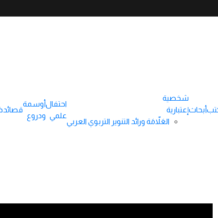
شخصية
احتفال
أوسمة
تب
أبحاث
إعتبارية
قصائد
ذ
علمي
ودروع
العَلاّمَة ورائد التنوير التربوي العربي
رابط لشرائح متحركة عن إنجازات علمية كبيرة وكثيرة من أبحاثٍ وكُتُب جا