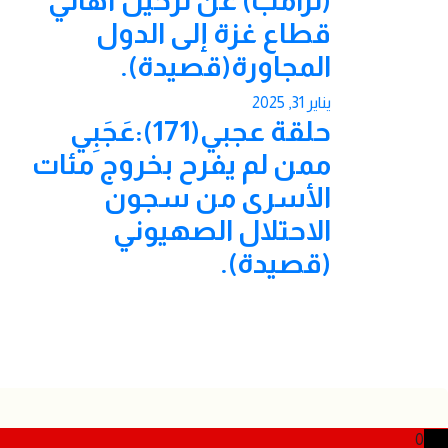
(ترامب) عن ترحيل أهالي
قطاع غزة إلى الدول
المجاورة(قصيدة).
يناير 31, 2025
حلقة عجبي(171):عَجَبِي
ممن لم يفرح بخروج مئات
الأسرى من سجون
الاحتلال الصهيوني
(قصيدة).
0