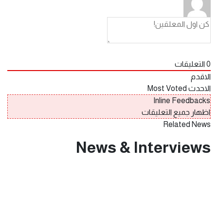
0
التعليقات
الاقدم
الاحدث
Most Voted
Inline Feedbacks
اظهار جميع التعليقات
Related News
News & Interviews
يناير 31, 2025
حلقة عجبي(174):عَجَبِي ممن لا يبارك
هذا الطوفان البشري العائد لشمال
غزة(قصيدة).