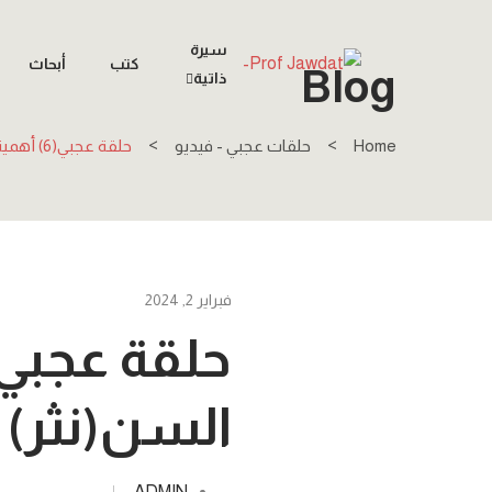
سيرة
كتب
أبحاث
Blog
ذاتية
Home
حلقات عجبي - فيديو
حلقة عجبي(6) أهمية رياضة المشي لكبار السن(نثر)
فبراير 2, 2024
السن(نثر)
ADMIN