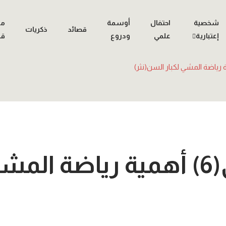
شخصية
احتفال
أوسمة
مع
قصائد
ذكريات
إعتبارية
علمي
ودروع
قي
حلقة عجبي(6) أهمية رياضة ال