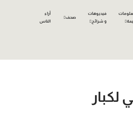
لومات
فيديوهات
اّراء
صحف
مة
و شرائح
الناس
مشي لكبار