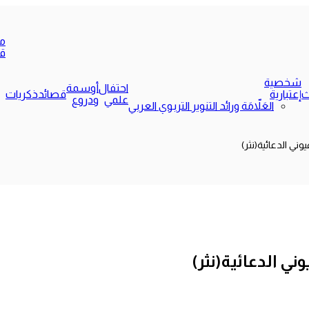
م
ق
شخصية
احتفال
أوسمة
ث
إعتبارية
قصائد
ذكريات
علمي
ودروع
العَلاّمَة ورائد التنوير التربوي العربي