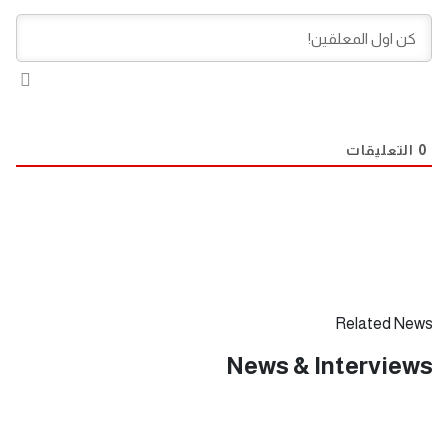
0
التعليقات
Related News
News & Interviews
يناير 31, 2025
حلقة عجبي(174):عَجَبِي ممن لا يبارك هذا