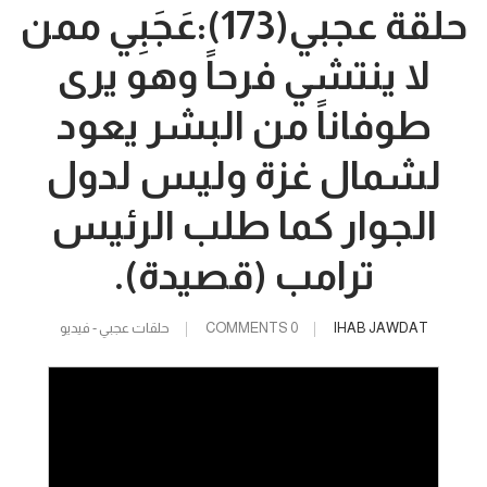
حلقة عجبي(173):عَجَبِي ممن
لا ينتشي فرحاً وهو يرى
طوفاناً من البشر يعود
لشمال غزة وليس لدول
الجوار كما طلب الرئيس
ترامب (قصيدة).
IHAB JAWDAT
0 COMMENTS
حلقات عجبي - فيديو