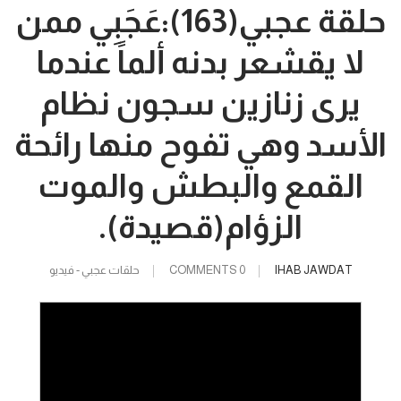
حلقة عجبي(163):عَجَبِي ممن
لا يقشعر بدنه ألماً عندما
يرى زنازين سجون نظام
الأسد وهي تفوح منها رائحة
القمع والبطش والموت
الزؤام(قصيدة).
IHAB JAWDAT
0 COMMENTS
حلقات عجبي - فيديو