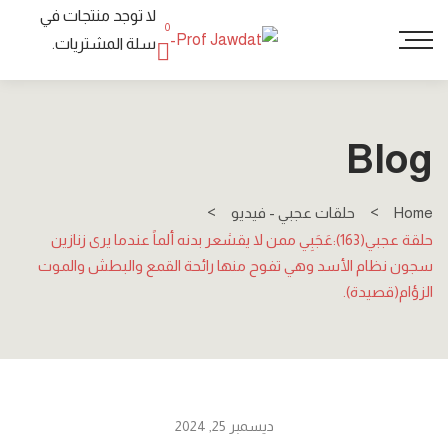
لا توجد منتجات في
0
سلة المشتريات.
Blog
Home
حلقات عجبي - فيديو
حلقة عجبي(163):عَجَبِي ممن لا يقشعر بدنه ألماً عندما يرى زنازين
سجون نظام الأسد وهي تفوح منها رائحة القمع والبطش والموت
الزؤام(قصيدة).
ديسمبر 25, 2024