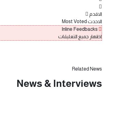
الاقدم
الاحدث
Most Voted
Inline Feedbacks
اظهار جميع التعليقات
Related News
News & Interviews
يناير 31, 2025
حلقة عجبي(174):عَجَبِي ممن لا يبارك هذا الطوفان البشري العائد لشمال غزة(قصيدة).
يناير 31, 2025
حلقة عجبي(173):عَجَبِ
طلب الرئيس ترامب (قصيدة).