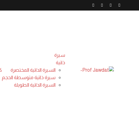
Blog
Home
/
حلقات عجبي - فيديو
/
حلقة عجبي(140): عَجَبِي من الفرق بين تعامل الصهاينة وتعامل المناضلين العرب للمدنيين خلال الحروب(قصيدة).
سيرة
ذاتية
السيرة الذاتية المختصرة
ك
سيرة ذاتية متوسطة الحجم
السيرة الذاتية الطويلة
حلق
المناضلين 