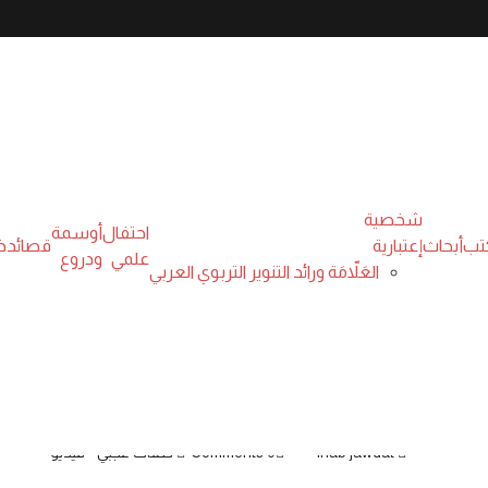
شخصية
احتفال
أوسمة
تب
أبحاث
إعتبارية
قصائد
ذ
علمي
ودروع
العَلاّمَة ورائد التنوير التربوي العربي
نوفمبر 21, 2024
ة عجبي(140): عَجَبِي من الفرق بين 
العرب للمدنيين خلال الحرو
ihab jawdat
0 Comments
حلقات عجبي - فيديو