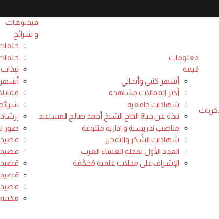
فيديوهات
و شرائح
حلقات
معلومات
حلقات 
قيمة
نبذات 
أشهر كتبي وأبحاثي
أشهر 
أكثر المقالات مشاهدة
مقابلا
شهادات جامعية
شرائح 
كريات
نبذة عن حياة الحاج الشيخ أحمد صالح المساعيد
إرشاد
مناصب تدريسية و ادارية متنوعة
صور لدو
شَهادات الشُكر والتَقدير
قصيدة 
العدد الأول لمجلة العلماء العرب
قصيدة 
تعامل الصهاينة وتعامل
الإشراف على مجلات علمية مُحَكَمَة
قصيدة 
قصيدة 
ب(قصيدة).
قصيدة 
مكتبة 