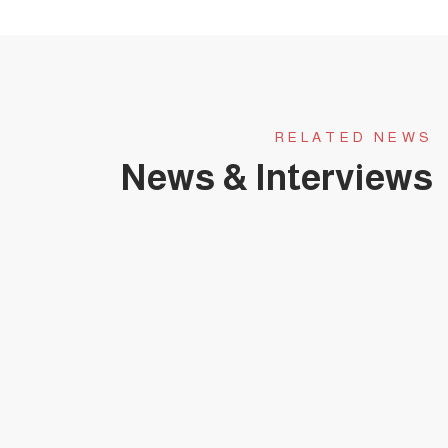
RELATED NEWS
News & Interviews
يناير 31, 2025
حلقة عجبي(174):عَجَبِي ممن لا يبارك هذا
الطوفان البشري العائد لشمال
غزة(قصيدة).
حلقات عجبي - فيديو
0 COMMENTS