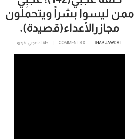
ممن ليسوا بشراً ويتحملون
مجازرالأعداء(قصيدة).
IHAB JAWDAT
0 COMMENTS
حلقات عجبي - فيديو