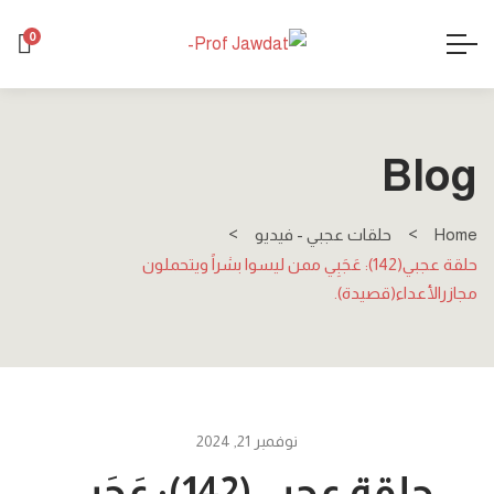
0
Blog
Home
حلقات عجبي - فيديو
حلقة عجبي(142): عَجَبِي ممن ليسوا بشراً ويتحملون
مجازرالأعداء(قصيدة).
نوفمبر 21, 2024
حلقة عجبي(142): عَجَبِي