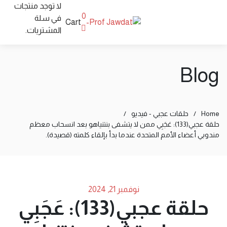
لا توجد منتجات
0
في سلة
Cart
المشتريات.
Blog
Home
/
حلقات عجبي - فيديو
/
حلقة عجبي(133): عَجَبِي ممن لا يتشفى بنتنياهو بعد انسحاب معظم
مندوبي أعضاء الأمم المتحدة عندما بدأ بإلقاء كلمته (قصيدة).
نوفمبر 21, 2024
حلقة عجبي(133): عَجَبِي