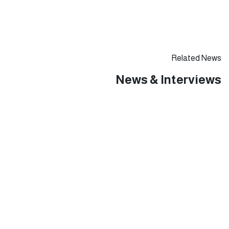
Related News
News & Interviews
يناير 31, 2025
حلقة عجبي(174):عَجَبِي ممن لا يبارك هذا
الطوفان البشري العائد لشمال
غزة(قصيدة).
حلقات عجبي - فيديو
0 Comments
يناير 31, 2025
حلقة عجبي(173):عَجَبِي ممن لا ينتشي فرحاً
وهو يرى طوفاناً من البشر يعود لشمال غزة
وليس لدول الجوار كما طلب الرئيس ترامب
(قصيدة).