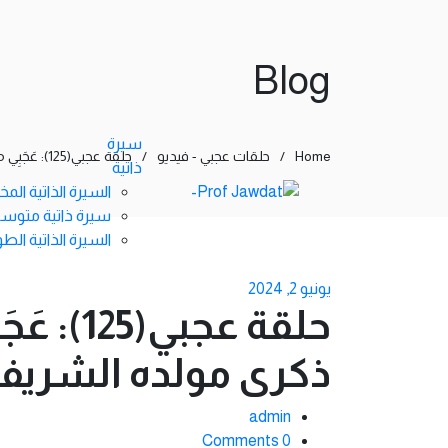
Blog
سيرة
Home
/
حلقات عجبي - فيديو
/
حلقة عجبي(125): عَجَبِي ممن لا يُصلي على النبي (محمد) كثيراً في ذكرى مولده الشريف (قصيدة).
ذاتية
السيرة الذاتية الم
سيرة ذاتية متوس
السيرة الذاتية الطو
يونيو 2, 2024
حلقة عج
ذكرى مولده الشريف
admin
0 Comments