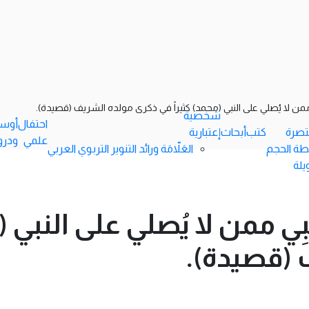
شخصية
احتفال
أوس
ختصرة
كتب
أبحاث
إعتبارية
علمي
ودرو
طة الحجم
العَلاّمَة ورائد التنوير التربوي العربي
يلة
بي(125): عَجَبِي ممن لا يُصلي على ال
 (قصيدة).