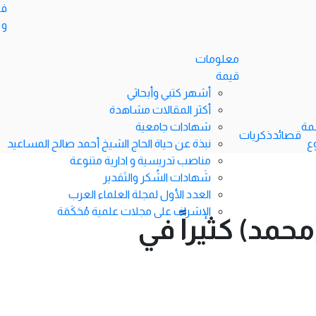
في
و 
معلومات
قيمة
أشهر كتبي وأبحاثي
أكثر المقالات مشاهدة
مة
شهادات جامعية
قصائد
ذكريات
ع
نبذة عن حياة الحاج الشيخ أحمد صالح المساعيد
مناصب تدريسية و ادارية متنوعة
شَهادات الشُكر والتَقدير
العدد الأول لمجلة العلماء العرب
الإشراف على مجلات علمية مُحَكَمَة
نبي (محمد) كثيراً في