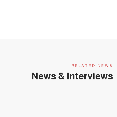
RELATED NEWS
News & Interviews
يناير 31, 2025
حلقة عجبي(174):عَجَبِي ممن لا يبارك هذا