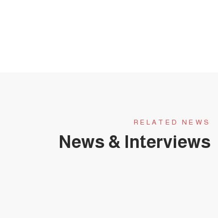
RELATED NEWS
News & Interviews
يناير 31, 2025
حلقة عجبي(174):عَجَبِي ممن لا يبارك هذا