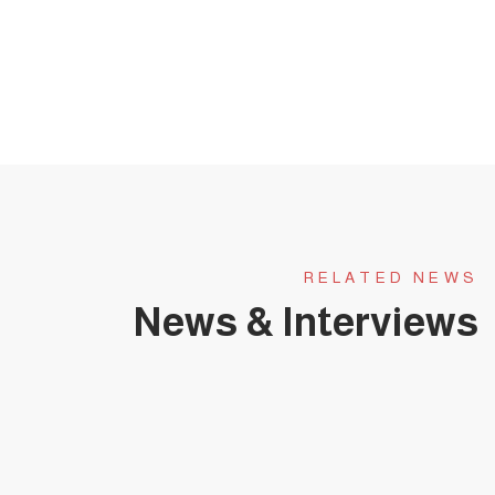
RELATED NEWS
News & Interviews
يناير 31, 2025
حلقة عجبي(174):عَجَبِي ممن لا يبارك هذا