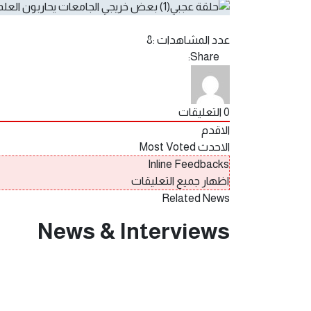
عدد المشاهدات :
8
Share:
0
التعليقات
الاقدم
الاحدث
Most Voted
Inline Feedbacks
اظهار جميع التعليقات
Related News
News & Interviews
يناير 31, 2025
حلقة عجبي(174):عَجَبِي ممن لا يبارك هذا الطوفان البشري العائد لشمال غزة(قصيدة).
0 Comments