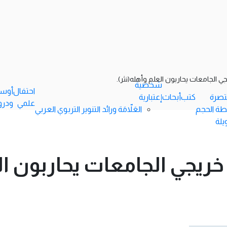
شخصية
احتفال
أوس
ختصرة
كتب
أبحاث
إعتبارية
علمي
ودرو
طة الحجم
العَلاّمَة ورائد التنوير التربوي العربي
يلة