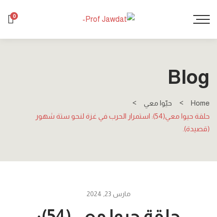
0
Blog
Home
حيّوا معي
حلقة حيوا معي(54): استمرار الحرب في غزة لنحو ستة شهور
(قصيدة).
مارس 23, 2024
حلقة حيوا معي(54):