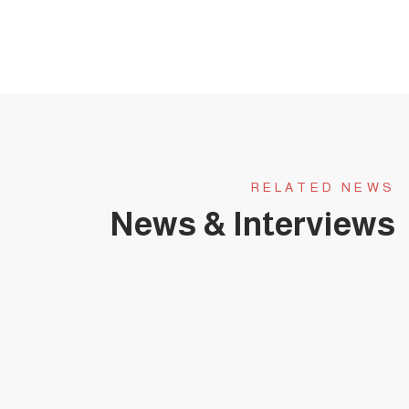
RELATED NEWS
News & Interviews
يناير 31, 2025
حلقة عجبي(174):عَجَبِي ممن لا يبارك هذا
الطوفان البشري العائد لشمال
غزة(قصيدة).