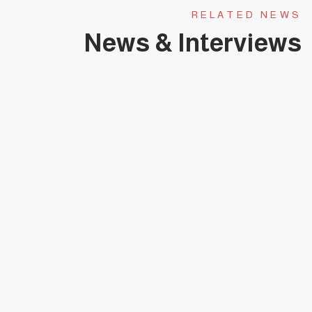
RELATED NEWS
News & Interviews
يناير 31, 2025
حلقة عجبي(174):عَجَبِي ممن لا يبارك هذا
الطوفان البشري العائد لشمال
غزة(قصيدة).
حلقات عجبي - فيديو
0 COMMENTS
يناير 31, 2025
حلقة عجبي(173):عَجَبِي ممن لا ينتشي فرحاً