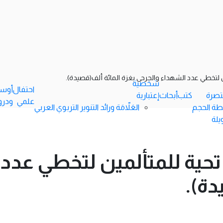
شخصية
احتفال
أوس
ختصرة
كتب
أبحاث
إعتبارية
علمي
ودرو
طة الحجم
العَلاّمَة ورائد التنوير التربوي العربي
يلة
ة حيوا معي(42): تحية للمتألمين لتخ
دة).