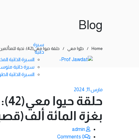
Blog
سيرة
Home
/
حيّوا معي
/
حلقة حيوا معي(42): تحية للمتألمين لتخطي عدد الشهداء والجرحى بغزة المائة ألف(قصيدة).
ذاتية
السيرة الذاتية الم
سيرة ذاتية متوس
السيرة الذاتية الطو
مارس 11, 2024
حلق
بغزة المائة ألف(قصي
admin
0 Comments