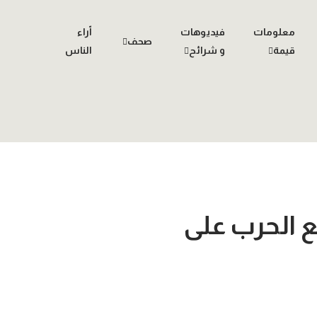
معلومات
فيديوهات
اّراء
صحف
قيمة
و شرائح
الناس
 توسيع الحرب على