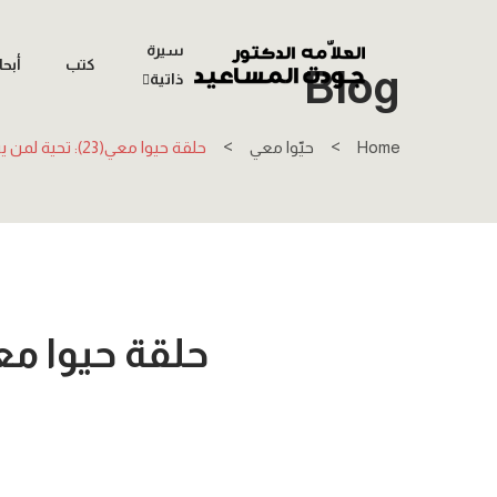
سيرة
كتب
أبح
Blog
ذاتية
Home
حيّوا معي
حلقة حيوا معي(23): تحية لمن يرفض توسيع الحرب على غزة (قصيدة).