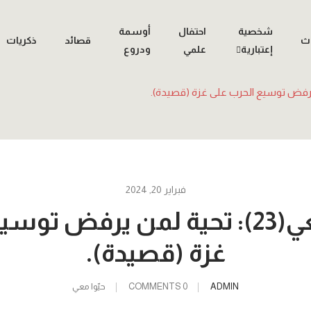
شخصية
احتفال
أوسمة
اث
قصائد
ذكريات
إعتبارية
علمي
ودروع
فبراير 20, 2024
حلقة حيوا معي(23): تحية لمن يرفض
غزة (قصيدة).
ADMIN
0 COMMENTS
حيّوا معي