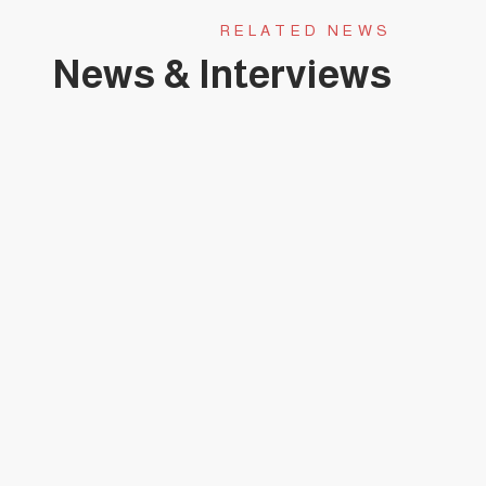
RELATED NEWS
News & Interviews
حلقة عجبي(174):عَجَبِي ممن لا يبارك هذا الطوفان البشري العائد لشمال غزة(قصيدة).
حلقة عجبي(173):عَجَبِي