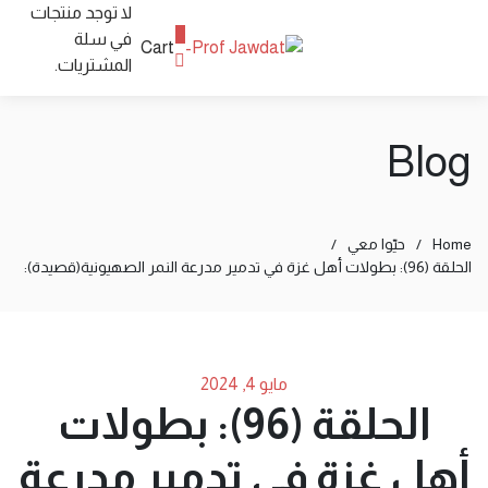
لا توجد منتجات
0
في سلة
Cart
المشتريات.
Blog
Home
/
حيّوا معي
/
الحلقة (96): بطولات أهل غزة في تدمير مدرعة النمر الصهيونية(قصيدة):
مايو 4, 2024
الحلقة (96): بطولات
أهل غزة في تدمير مدرعة