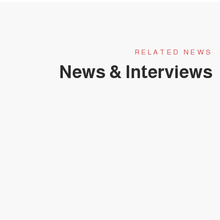
RELATED NEWS
News & Interviews
يناير 31, 2025
حلقة عجبي(174):عَجَبِي ممن لا يبارك هذا
الطوفان البشري العائد لشمال
غزة(قصيدة).
حلقات عجبي - فيديو
0 COMMENTS