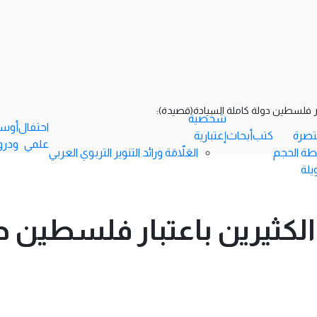
شخصية
احتفال
أوس
ختصرة
كتب
أبحاث
إعتبارية
علمي
ودرو
طة الحجم
العَلاّمَة ورائد التنوير التربوي العربي
يلة
 مطالبة الكثيرين باعتبار فلسطين